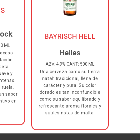
US
bock
BAYRISCH HELL
00 ML
Helles
roceso
lación
ABV: 4.9% CANT: 500 ML
ceta
Una cerveza como su tierra
uave y
natal: tradicional, llena de
intenso.
carácter y pura. Su color
iruela,
dorado es tan inconfundible
 un sabor
como su sabor equilibrado y
intivo en
refrescante aroma florales y
sutiles notas de malta.