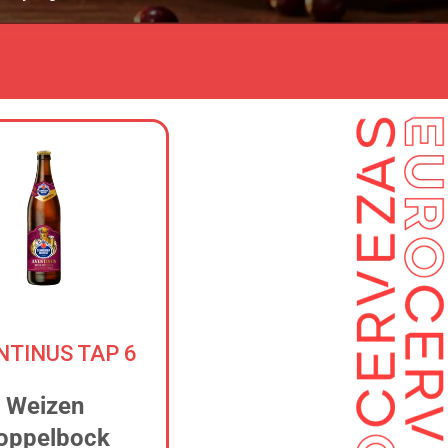
NTINUS TAP 6
Weizen
oppelbock