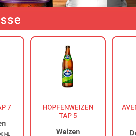
isse
AP 7
HOPFENWEIZEN
AVE
TAP 5
en
Weizen
D
00 ML