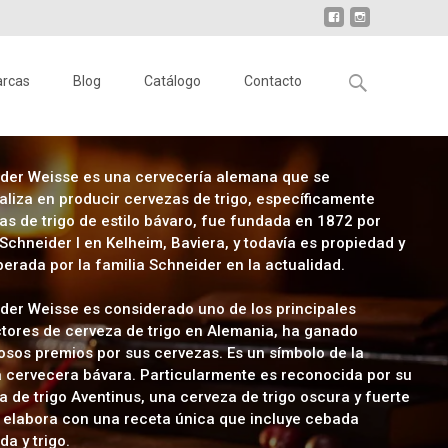
arcas
Blog
Catálogo
Contacto
der Weisse es una cervecería alemana que se
aliza en producir cervezas de trigo, específicamente
as de trigo de estilo bávaro, fue fundada en 1872 por
Schneider I en Kelheim, Baviera, y todavía es propiedad y
perada por la familia Schneider en la actualidad.
der Weisse es considerado uno de los principales
tores de cerveza de trigo en Alemania, ha ganado
sos premios por sus cervezas. Es un símbolo de la
a cervecera bávara. Particularmente es reconocida por su
a de trigo Aventinus, una cerveza de trigo oscura y fuerte
 elabora con una receta única que incluye cebada
a y trigo.