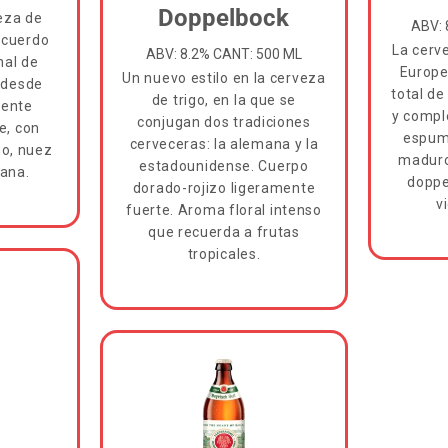
Doppelbock
veza de
ABV: 
acuerdo
La cerv
ABV: 8.2% CANT: 500 ML
nal de
Europe
Un nuevo estilo en la cerveza
, desde
total de
de trigo, en la que se
mente
y compl
conjugan dos tradiciones
e, con
espuma
cerveceras: la alemana y la
no, nuez
maduro,
estadounidense. Cuerpo
ana.
doppe
dorado-rojizo ligeramente
v
fuerte. Aroma floral intenso
que recuerda a frutas
tropicales.