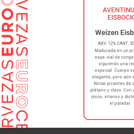
AVENTIN
EISBOCK
Weizen Eis
ABV: 12% CANT: 3
Madurada en un p
espe-cial de conge
siguiendo una re
especial. Cuerpo s
elegante, pero aún 
Notas picantes de c
plátano y clavo. Con
único, intenso y dist
el paladar.