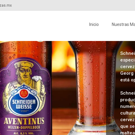
ezas.mx
Inicio
Nuestras M
Schnei
especi
cervez
Georg 
está o
Schnei
produc
numero
cultur
cervez
que se
maltead